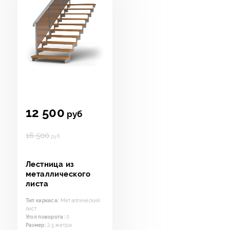
12 500
руб
16 500
руб
Лестница из
металлического
листа
Тип каркаса:
Металлический
лист
Угол поворота:
0
Размер:
2,5 метра