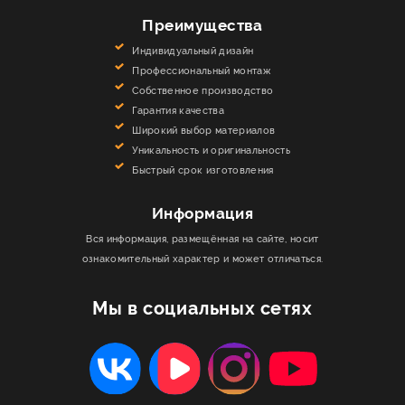
Использование массива ценных пород
с
Преимущества
минимальной обработкой
Органичные формы
, повторяющие природные линии
Индивидуальный дизайн
Смелые архитектурные решения
Профессиональный монтаж
Собственное производство
Лестницы-трансформеры
для многофункциональных
Гарантия качества
пространств
Широкий выбор материалов
Многоуровневые конструкции
с зонированием
Уникальность и оригинальность
помещений
Быстрый срок изготовления
Интеграция систем хранения
и полезных зон под
ступенями
Информация
Как выбрать стиль лестницы для
вашего интерьера
Вся информация, размещённая на сайте, носит
ознакомительный характер и может отличаться.
Для классического интерьера
Благородные породы дерева (дуб, ясень, орех)
Мы в социальных сетях
Резные балясины и кованые элементы
Теплые натуральные оттенки
Массивные перила с фигурной обработкой
Для современного стиля
Глянцевые поверхности и хромированная сталь