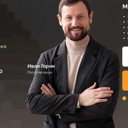
м
ько
Иван Горин
0
Проектировщик